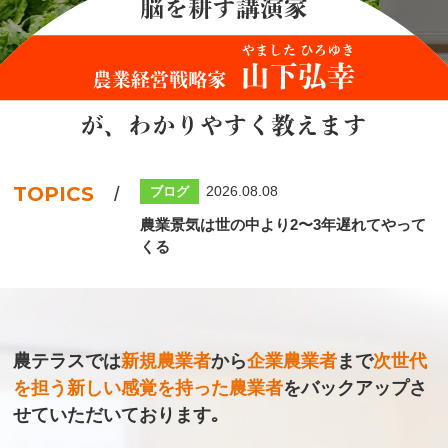
TOPICS
2026.08.08
ブログ
農業景気は世の中より2〜3年遅れてやって
くる
農テラスでは
新規農業者
から
企業農業者
まで
次世代
を担う新しい感覚を持った農業者
を
バックアップさ
せていただいております｡