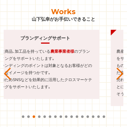
Works
山下弘幸がお手伝いできること
商品化6次化サポート
ン
農産物を
加工したい生産者様
の商品づくり､販路開拓
をサポートいたします｡
の
ものづくりは作ってから売るよりも売れるモノを作っ
た方が効率的です｡
テ
売れるモノがわからないまま作ると在庫の山を作るこ
とになります｡
そうならない売れる商品づくりをサポートします｡