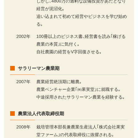
しかし､4800万の過剰な設備投資があだとなり
経営が泥沼化｡
追い込まれて初めて経営やビジネスを学び始め
る｡
2002年
100冊以上のビジネス書､経営書を読み｢稼げる
農業の本質｣に気付く｡
自社農園の経営をV字回復させる｡
サラリーマン農業期
2007年
農業経営絶頂期に離農｡
農業ベンチャー企業｢㈱果実堂｣に就職する｡
中途採用されたサラリーマン農業を経験する｡
農業法人代表取締役期
2008年
栽培管理本部長兼農業生産法人｢株式会社果実
堂ファーム｣の代表取締役に抜擢される｡