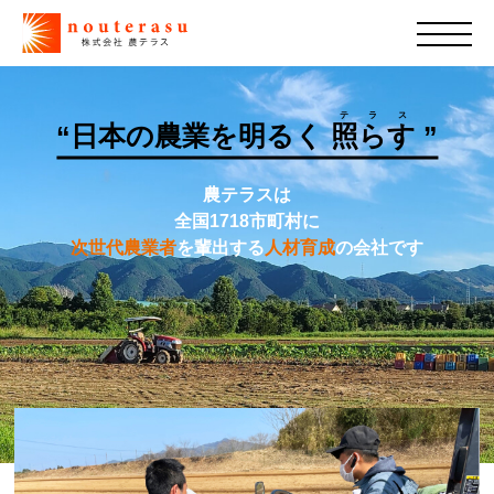
テラス
“日本の農業を明るく
照らす
”
農テラスは
全国1718市町村に
次世代農業者
を輩出する
人材育成
の会社です