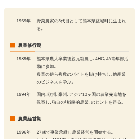
1969年
野菜農家の3代目として熊本県益城町に生まれ
る｡
農業修行期
1989年
熊本県農大卒業後親元就農し､4HC､JA青年部活
動に参加｡
農業の傍ら複数のバイトを掛け持ちし､他産業
のビジネスを学ぶ｡
1994年
国内､欧州､豪州､アジア10ヶ国の農業先進地を
視察し､独自の｢戦略的農業｣のヒントを得る｡
農業経営期
1996年
27歳で事業承継し農業経営を開始する｡