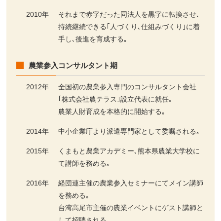
2010年
それまで赤字だった同法人を黒字に転換させ､
持続継続できる｢人づくり､仕組みづくり｣に着
手し､後進を育成する｡
農業参入コンサルタント期
2012年
全国初の農業参入専門のコンサルタント会社
｢株式会社農テラス｣設立代表に就任｡
農業人財育成を本格的に開始する｡
2014年
中小企業庁より派遣専門家として委嘱される｡
2015年
くまもと農業アカデミー､熊本県農業大学校に
て講師を務める｡
2016年
経団連主催の農業参入セミナーにてメイン講師
を務める｡
台湾高尾市主催の農業イベントにゲスト講師と
して招聘される｡