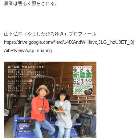
農業は明るく照らされる。
山下弘幸（やましたひろゆき）プロフィール
https://drive.google.com/file/d/14fXAndWHIsvojJLG_lhzU9ET_l8j
AibR/view?usp=sharing