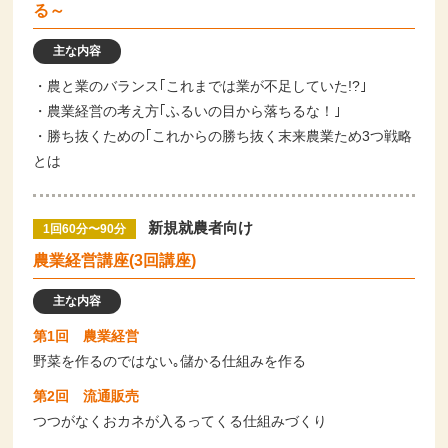
る～
主な内容
・農と業のバランス｢これまでは業が不足していた!?｣
・農業経営の考え方｢ふるいの目から落ちるな！｣
・勝ち抜くための｢これからの勝ち抜く末来農業ため3つ戦略
とは
新規就農者向け
1回60分〜90分
農業経営講座(3回講座)
主な内容
第1回 農業経営
野菜を作るのではない｡儲かる仕組みを作る
第2回 流通販売
つつがなくおカネが入るってくる仕組みづくり