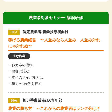
農業者対象セミナー･講演研修
認定農業者/農業指導者向け
90分
稼げる農業経営 〜人並みなら人並み 人並み外れ
にゃ外れぬ〜
主な内容
・おカネの流れ
・お客は誰だ
・本当のライバルとは
・稼ぐ＝1歩先を行く
担い手農業者/JA青年部
90分
農業の勝ち方 ～これからの農業者はランク分けさ