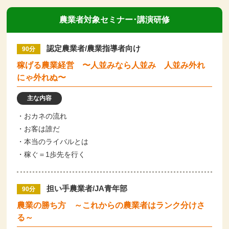
農業者対象セミナー･講演研修
認定農業者/農業指導者向け
90分
稼げる農業経営 〜人並みなら人並み 人並み外れ
にゃ外れぬ〜
主な内容
・おカネの流れ
・お客は誰だ
・本当のライバルとは
・稼ぐ＝1歩先を行く
担い手農業者/JA青年部
90分
農業の勝ち方 ～これからの農業者はランク分けさ
る～