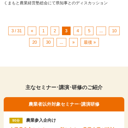
くまもと農業経営塾総会にて県知事とのディスカッション
3 / 31
«
1
2
3
4
5
...
10
20
30
...
»
最後 »
主なセミナー･講演･研修のご紹介
農業者以外対象セミナー･講演研修
農業参入企向け
90分