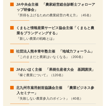
JA中央会主催 「農家経営総合診断士フォローア
ップ研修会」
『所得を上げるための農業経営の考え方』（45名）
くまもと情報産業サービス協会主催「くまもと農
業をブランディングする」
『新しい農業の戦略とは』
社団法人熊本青年塾主催 「地域力フォーラム」
『このままだと農家はいなくなる』（200名）
JAれいほく主催 「果樹生産者大会 基調講演」
『稼ぐ農業について』（120名）
北九州市雇用創造協議会主催 「農業ビジネス参
入セミナー」
『失敗しない農業参入のポイント』（40名）