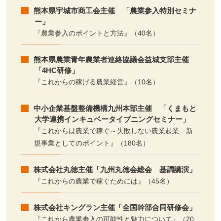
熊本県宇城市商工会主催 「農業参入特別セミナ
ー」
『農業参入のポイントと方法』（40名）
熊本県農業青年農業者連絡協議会益城支部主催
「4HC研修」
『これからの稼げる農業経営』（10名）
中小企業基盤整備機構九州本部主催 「くまもと
大学連携インキュベータイブニングセミナー」
『これからは農業で稼ぐ～失敗しない農業起業 新
規事業としてのポイント』（180名）
株式会社丸徳主催「九州丸徳会総会 基調講演」
『これからの農業で稼ぐためには』（45名）
株式会社キングラン主催「全国幹部合同研修会」
『これから農業参入の可能性と魅力について』（20