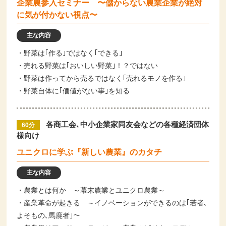
企業農参入セミナー 〜儲からない農業企業が絶対
に気が付かない視点〜
主な内容
・野菜は｢作る｣ではなく｢できる｣
・売れる野菜は｢おいしい野菜｣！？ではない
・野菜は作ってから売るではなく｢売れるモノを作る｣
・野菜自体に｢価値がない事｣を知る
各商工会､中小企業家同友会などの各種経済団体
60分
様向け
ユニクロに学ぶ『新しい農業』のカタチ
主な内容
・農業とは何か ～幕末農業とユニクロ農業～
・産業革命が起きる ～イノベーションができるのは｢若者､
よそもの､馬鹿者｣～