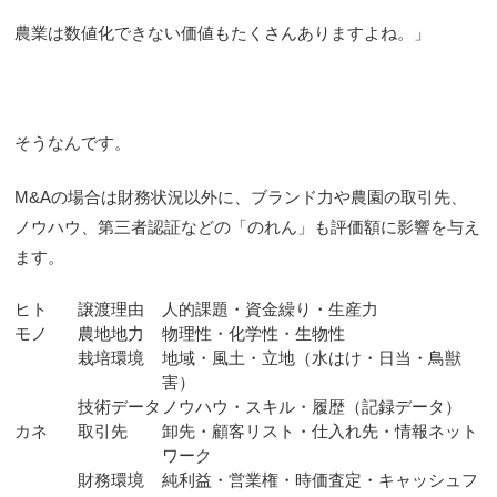
農業は数値化できない価値もたくさんありますよね。」
そうなんです。
M&Aの場合は財務状況以外に、ブランド力や農園の取引先、
ノウハウ、第三者認証などの「のれん」も評価額に影響を与え
ます。
ヒト
譲渡理由
人的課題・資金繰り・生産力
モノ
農地地力
物理性・化学性・生物性
栽培環境
地域・風土・立地（水はけ・日当・鳥獣
害）
技術データ
ノウハウ・スキル・履歴（記録データ）
カネ
取引先
卸先・顧客リスト・仕入れ先・情報ネット
ワーク
財務環境
純利益・営業権・時価査定・キャッシュフ