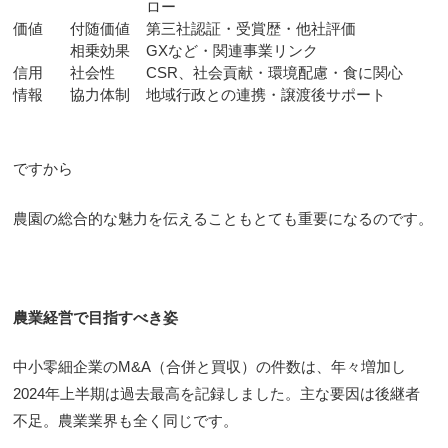
ロー
価値
付随価値
第三社認証・受賞歴・他社評価
相乗効果
GXなど・関連事業リンク
信用
社会性
CSR、社会貢献・環境配慮・食に関心
情報
協力体制
地域行政との連携・譲渡後サポート
ですから
農園の総合的な魅力を伝えることもとても重要になるのです。
農業経営で目指すべき姿
中小零細企業のM&A（合併と買収）の件数は、年々増加し
2024年上半期は過去最高を記録しました。主な要因は後継者
不足。農業業界も全く同じです。