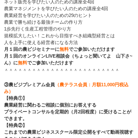
ネット販売を学びたい人のための講座全4回
農業マネジメントを学びたい人のための講座全4回
農業経営を学びたい人のための29のヒント
農業で勝ち続ける最強チームの作り方
1歩先行く生産工程管理のやり方
規模拡大したい！これから目指すべき組織型経営とは
人を上手に使える経営者になる方法
月１回の農ビジセミナーに
無料
でご参加いただけます
月１回のオンラインLIVE相談会（ちょっと聞いてよ 山下さ~
ん）に
無料
でご参加いただけます
＾＾＾＾＾＾＾＾＾＾＾＾＾＾＾＾＾＾＾＾＾＾＾＾＾
③農ビジプレミアム会員
（農テラス会員：月額11,000円税込
み）
【特典①】
農業経営に関わるご相談に個別にお答えする
プライベートコンサルを定期的（月2回程度）に受けることが
できます。
【特典②】
これまでの農業ビジネススクール限定公開をすべて動画視聴す