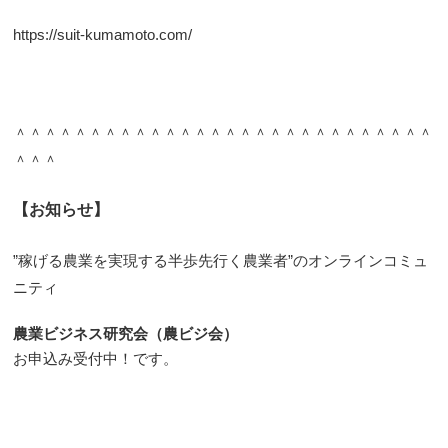
https://suit-kumamoto.com/
＾＾＾＾＾＾＾＾＾＾＾＾＾＾＾＾＾＾＾＾＾＾＾＾＾＾＾＾
＾＾＾
【お知らせ】
”稼げる農業を実現する半歩先行く農業者”のオンラインコミュ
ニティ
農業ビジネス研究会（農ビジ会）
お申込み受付中！です。