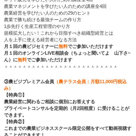
農業マネジメントを学びたい人のための講座全4回
農業経営を学びたい人のための29のヒント
農業で勝ち続ける最強チームの作り方
1歩先行く生産工程管理のやり方
規模拡大したい！これから目指すべき組織型経営とは
人を上手に使える経営者になる方法
月１回の農ビジセミナーに
無料
でご参加いただけます
月１回のオンラインLIVE相談会（ちょっと聞いてよ 山下さ~
ん）に
無料
でご参加いただけます
＾＾＾＾＾＾＾＾＾＾＾＾＾＾＾＾＾＾＾＾＾＾＾＾＾
③農ビジプレミアム会員
（農テラス会員：月額11,000円税込
み）
【特典①】
農業経営に関わるご相談に個別にお答えする
プライベートコンサルを定期的（月2回程度）に受けることが
できます。
【特典②】
これまでの農業ビジネススクール限定公開をすべて動画視聴す
ることができます！