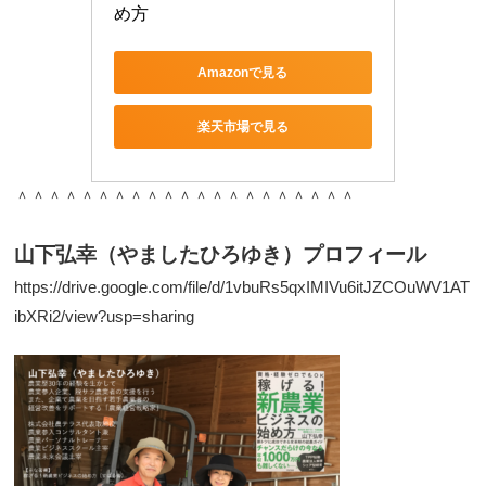
め方
Amazonで見る
楽天市場で見る
＾＾＾＾＾＾＾＾＾＾＾＾＾＾＾＾＾＾＾＾＾
山下弘幸（やましたひろゆき）プロフィール
https://drive.google.com/file/d/1vbuRs5qxIMIVu6itJZCOuWV1AT
ibXRi2/view?usp=sharing