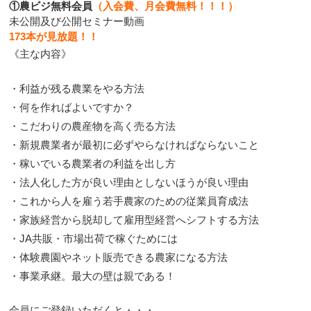
①農ビジ無料会員
（入会費、月会費無料！！！）
未公開及び公開セミナー動画
173本が見放題！！
《主な内容》
・利益が残る農業をやる方法
・何を作ればよいですか？
・こだわりの農産物を高く売る方法
・新規農業者が最初に必ずやらなければならないこと
・稼いでいる農業者の利益を出し方
・法人化した方が良い理由としないほうが良い理由
・これから人を雇う若手農家のための従業員育成法
・家族経営から脱却して雇用型経営へシフトする方法
・JA共販・市場出荷で稼ぐためには
・体験農園やネット販売できる農家になる方法
・事業承継。最大の壁は親である！
会員にご登録いただくと・・・