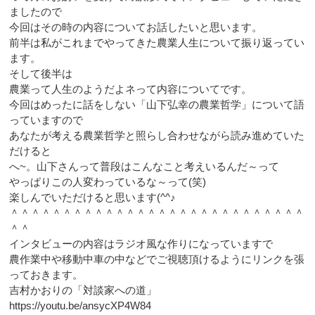
ましたので
今回はその時の内容についてお話したいと思います。
前半は私がこれまでやってきた農業人生について振り返ってい
ます。
そして後半は
農業って人生のようだよネって内容についてです。
今回はめったに話をしない「山下弘幸の農業哲学」について語
っていますので
あなたが考える農業哲学と照らし合わせながら読み進めていた
だけると
へ~。山下さんって普段はこんなこと考えいるんだ～って
やっぱりこの人変わっているな～って(笑)
楽しんでいただけると思います(^^♪
＾＾＾＾＾＾＾＾＾＾＾＾＾＾＾＾＾＾＾＾＾＾＾＾＾＾＾＾
＾＾
インタビューの内容はラジオ風な作りになっていますで
農作業中や移動中車の中などでご視聴頂けるようにリンクを張
っておきます。
吉村かおりの「対談家への道」
https://youtu.be/ansycXP4W84