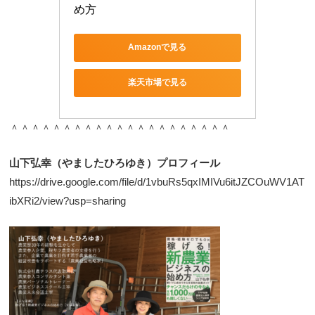
め方
Amazonで見る
楽天市場で見る
＾＾＾＾＾＾＾＾＾＾＾＾＾＾＾＾＾＾＾＾＾
山下弘幸（やましたひろゆき）プロフィール
https://drive.google.com/file/d/1vbuRs5qxIMIVu6itJZCOuWV1AT
ibXRi2/view?usp=sharing