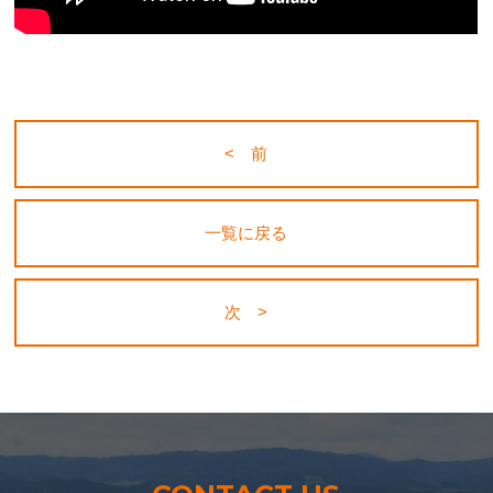
< 前
一覧に戻る
次 >