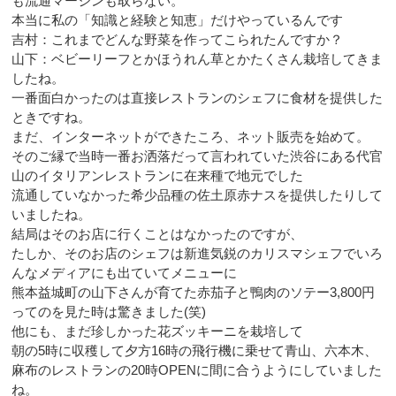
も流通マージンも取らない。
本当に私の「知識と経験と知恵」だけやっているんです
吉村：これまでどんな野菜を作ってこられたんですか？
山下：ベビーリーフとかほうれん草とかたくさん栽培してきま
したね。
一番面白かったのは直接レストランのシェフに食材を提供した
ときですね。
まだ、インターネットができたころ、ネット販売を始めて。
そのご縁で当時一番お洒落だって言われていた渋谷にある代官
山のイタリアンレストランに在来種で地元でした
流通していなかった希少品種の佐土原赤ナスを提供したりして
いましたね。
結局はそのお店に行くことはなかったのですが、
たしか、そのお店のシェフは新進気鋭のカリスマシェフでいろ
んなメディアにも出ていてメニューに
熊本益城町の山下さんが育てた赤茄子と鴨肉のソテー3,800円
ってのを見た時は驚きました(笑)
他にも、まだ珍しかった花ズッキーニを栽培して
朝の5時に収穫して夕方16時の飛行機に乗せて青山、六本木、
麻布のレストランの20時OPENに間に合うようにしていました
ね。