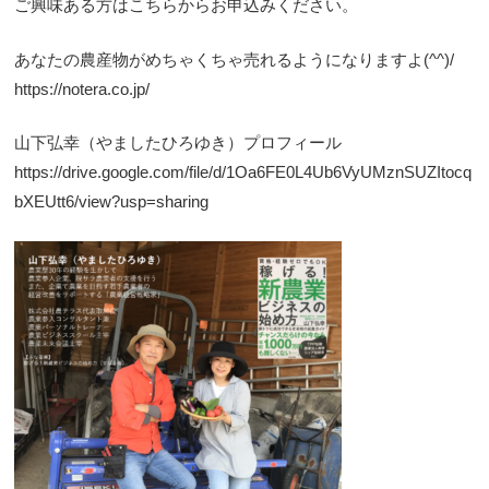
ご興味ある方はこちらからお申込みください。
あなたの農産物がめちゃくちゃ売れるようになりますよ(^^)/
https://notera.co.jp/
山下弘幸（やましたひろゆき）プロフィール
https://drive.google.com/file/d/1Oa6FE0L4Ub6VyUMznSUZItocq
bXEUtt6/view?usp=sharing