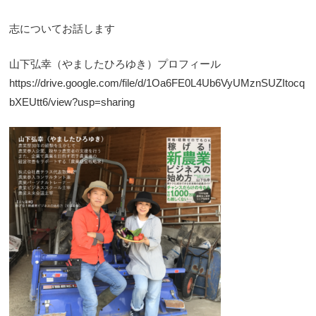
志についてお話します
山下弘幸（やましたひろゆき）プロフィール
https://drive.google.com/file/d/1Oa6FE0L4Ub6VyUMznSUZItocq
bXEUtt6/view?usp=sharing