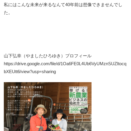
私にはこんな未来が来るなんて40年前は想像できませんでし
た。
山下弘幸（やましたひろゆき）プロフィール
https://drive.google.com/file/d/1Oa6FE0L4Ub6VyUMznSUZItocq
bXEUtt6/view?usp=sharing