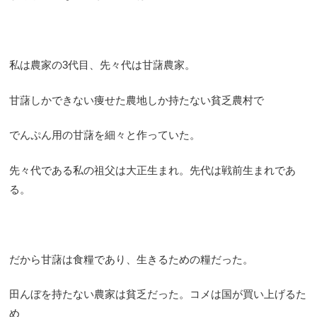
私は農家の3代目、先々代は甘藷農家。
甘藷しかできない痩せた農地しか持たない貧乏農村で
でんぷん用の甘藷を細々と作っていた。
先々代である私の祖父は大正生まれ。先代は戦前生まれであ
る。
だから甘藷は食糧であり、生きるための糧だった。
田んぼを持たない農家は貧乏だった。コメは国が買い上げるた
め