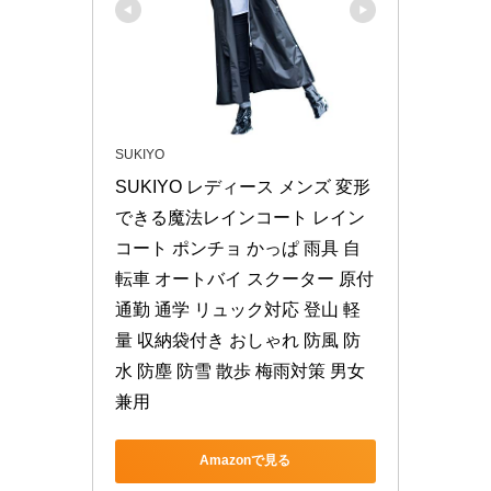
SUKIYO
SUKIYO レディース メンズ 変形
できる魔法レインコート レイン
コート ポンチョ かっぱ 雨具 自
転車 オートバイ スクーター 原付 
通勤 通学 リュック対応 登山 軽
量 収納袋付き おしゃれ 防風 防
水 防塵 防雪 散歩 梅雨対策 男女
兼用
Amazonで見る