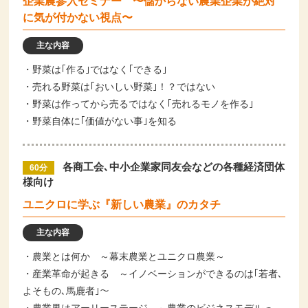
企業農参入セミナー 〜儲からない農業企業が絶対
に気が付かない視点〜
主な内容
・野菜は｢作る｣ではなく｢できる｣
・売れる野菜は｢おいしい野菜｣！？ではない
・野菜は作ってから売るではなく｢売れるモノを作る｣
・野菜自体に｢価値がない事｣を知る
各商工会､中小企業家同友会などの各種経済団体
60分
様向け
ユニクロに学ぶ『新しい農業』のカタチ
主な内容
・農業とは何か ～幕末農業とユニクロ農業～
・産業革命が起きる ～イノベーションができるのは｢若者､
よそもの､馬鹿者｣～