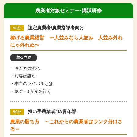
農業者対象セミナー･講演研修
認定農業者/農業指導者向け
90分
稼げる農業経営 〜人並みなら人並み 人並み外れ
にゃ外れぬ〜
主な内容
・おカネの流れ
・お客は誰だ
・本当のライバルとは
・稼ぐ＝1歩先を行く
担い手農業者/JA青年部
90分
農業の勝ち方 ～これからの農業者はランク分けさ
る～