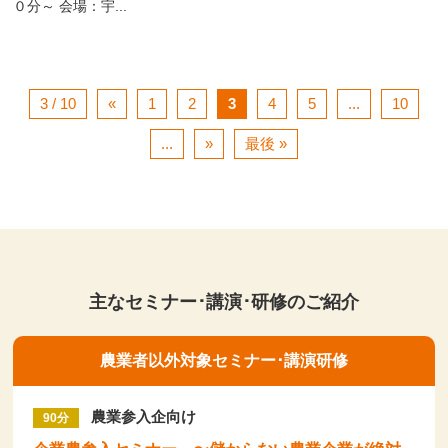
０分～ 会場：宇...
3 / 10
«
1
2
3
4
5
...
10
...
»
最後 »
主なセミナー･講演･研修のご紹介
農業者以外対象セミナー･講演研修
農業参入企向け
90分