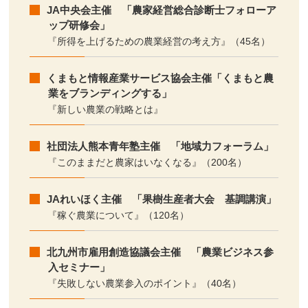
JA中央会主催 「農家経営総合診断士フォローア
ップ研修会」
『所得を上げるための農業経営の考え方』（45名）
くまもと情報産業サービス協会主催「くまもと農
業をブランディングする」
『新しい農業の戦略とは』
社団法人熊本青年塾主催 「地域力フォーラム」
『このままだと農家はいなくなる』（200名）
JAれいほく主催 「果樹生産者大会 基調講演」
『稼ぐ農業について』（120名）
北九州市雇用創造協議会主催 「農業ビジネス参
入セミナー」
『失敗しない農業参入のポイント』（40名）