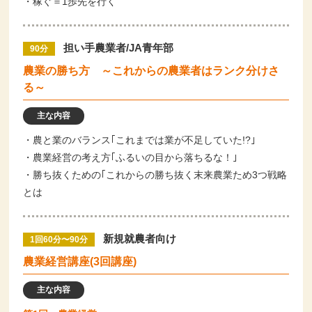
・稼ぐ＝1歩先を行く
担い手農業者/JA青年部
90分
農業の勝ち方 ～これからの農業者はランク分けさ
る～
主な内容
・農と業のバランス｢これまでは業が不足していた!?｣
・農業経営の考え方｢ふるいの目から落ちるな！｣
・勝ち抜くための｢これからの勝ち抜く末来農業ため3つ戦略
とは
新規就農者向け
1回60分〜90分
農業経営講座(3回講座)
主な内容