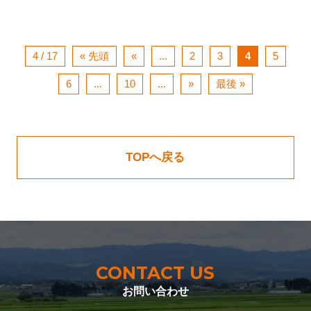
4 / 17
« 先頭
«
...
2
3
4
5
6
...
10
...
»
最後 »
TOPへ戻る
CONTACT US
お問い合わせ