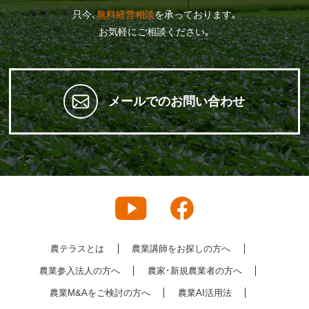
只今､
無料経営相談
を承っております｡
お気軽にご相談ください｡
メールでのお問い合わせ
農テラスとは
農業講師をお探しの方へ
農業参入法人の方へ
農家･新規農業者の方へ
農業M&Aをご検討の方へ
農業AI活用法