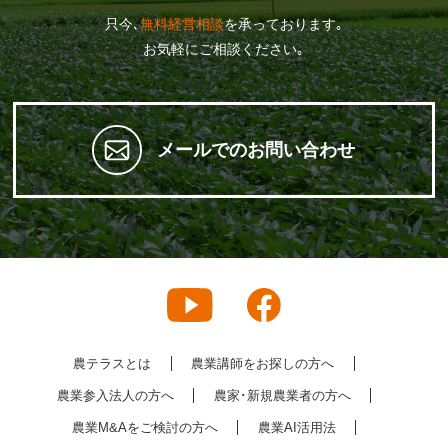
只今､
無料経営相談
を承っております｡
お気軽にご相談ください｡
メールでのお問い合わせ
農テラスとは
農業講師をお探しの方へ
農業参入法人の方へ
農家･新規農業者の方へ
農業M&Aをご検討の方へ
農業AI活用法