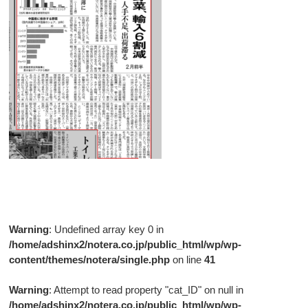
Warning
: Undefined array key 0 in
/home/adshinx2/notera.co.jp/public_html/wp/wp-
content/themes/notera/single.php
on line
41
Warning
: Attempt to read property "cat_ID" on null in
/home/adshinx2/notera.co.jp/public_html/wp/wp-