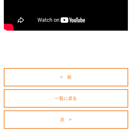
< 前
一覧に戻る
次 >