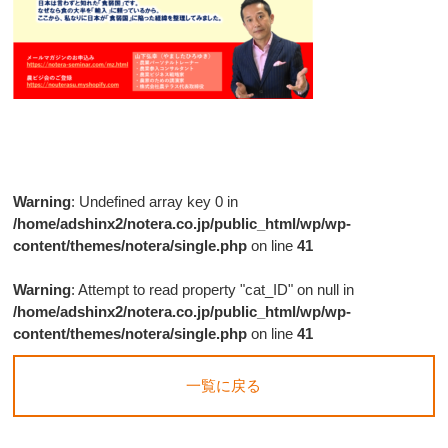
Warning
: Undefined array key 0 in
/home/adshinx2/notera.co.jp/public_html/wp/wp-
content/themes/notera/single.php
on line
41
Warning
: Attempt to read property "cat_ID" on null in
/home/adshinx2/notera.co.jp/public_html/wp/wp-
content/themes/notera/single.php
on line
41
一覧に戻る