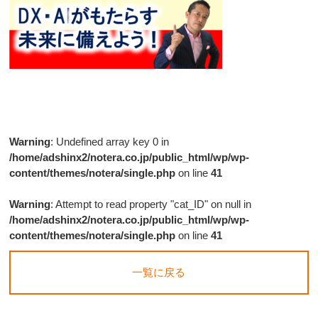
Warning
: Undefined array key 0 in
/home/adshinx2/notera.co.jp/public_html/wp/wp-
content/themes/notera/single.php
on line
41
Warning
: Attempt to read property "cat_ID" on null in
/home/adshinx2/notera.co.jp/public_html/wp/wp-
content/themes/notera/single.php
on line
41
一覧に戻る