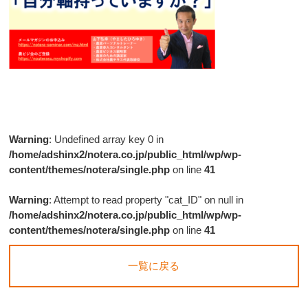
Warning
: Undefined array key 0 in
/home/adshinx2/notera.co.jp/public_html/wp/wp-
content/themes/notera/single.php
on line
41
Warning
: Attempt to read property "cat_ID" on null in
/home/adshinx2/notera.co.jp/public_html/wp/wp-
content/themes/notera/single.php
on line
41
一覧に戻る