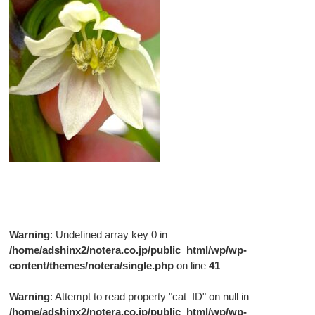
Warning
: Undefined array key 0 in
/home/adshinx2/notera.co.jp/public_html/wp/wp-
content/themes/notera/single.php
on line
41
Warning
: Attempt to read property "cat_ID" on null in
/home/adshinx2/notera.co.jp/public_html/wp/wp-