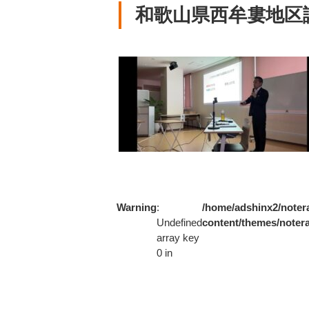
和歌山県西牟婁地区
Warning
:
/home/adshinx2/notera
Undefined
content/themes/notera
array key
0 in