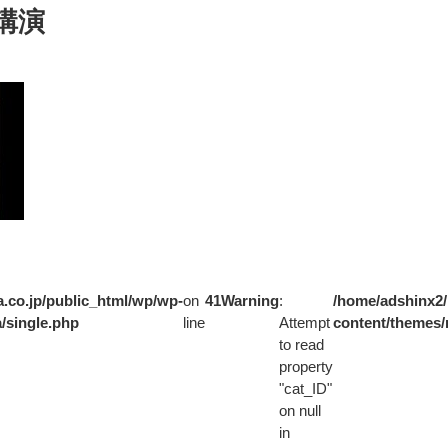
講演
.co.jp/public_html/wp/wp-
on
41
Warning
:
/home/adshinx2/
/single.php
line
Attempt
content/themes/
to read
property
"cat_ID"
on null
in