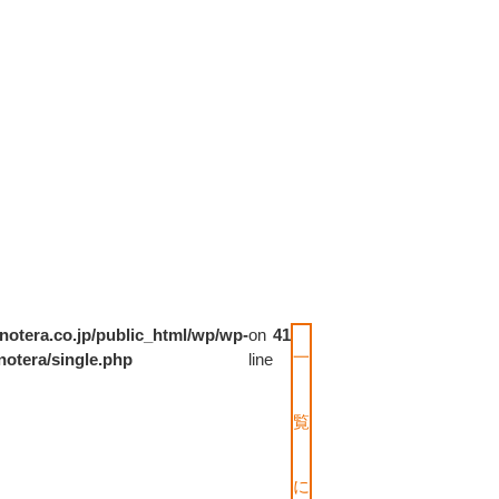
notera.co.jp/public_html/wp/wp-
on
41
一
notera/single.php
line
覧
に