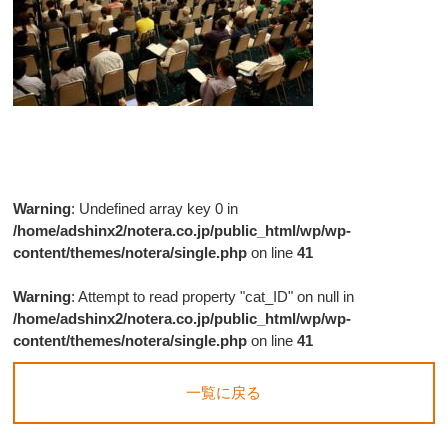
Warning
: Undefined array key 0 in
/home/adshinx2/notera.co.jp/public_html/wp/wp-
content/themes/notera/single.php
on line
41
Warning
: Attempt to read property "cat_ID" on null in
/home/adshinx2/notera.co.jp/public_html/wp/wp-
content/themes/notera/single.php
on line
41
一覧に戻る