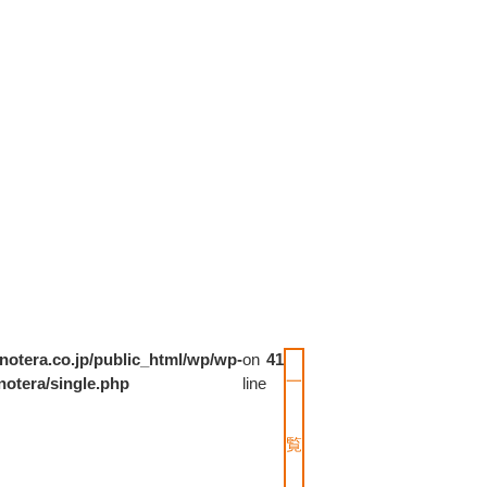
notera.co.jp/public_html/wp/wp-
on
41
一
notera/single.php
line
覧