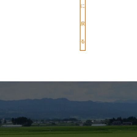
に
戻
る