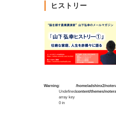
ヒストリー
Warning
:
/home/adshinx2/notera
Undefined
content/themes/notera
array key
0 in