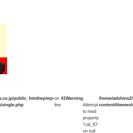
.co.jp/public_html/wp/wp-
on
41
Warning
:
/home/adshinx2/
/single.php
line
Attempt
content/themes/
to read
property
"cat_ID"
on null