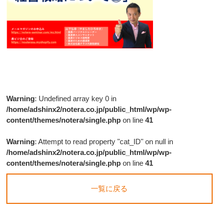
Warning
: Undefined array key 0 in
/home/adshinx2/notera.co.jp/public_html/wp/wp-
content/themes/notera/single.php
on line
41
Warning
: Attempt to read property "cat_ID" on null in
/home/adshinx2/notera.co.jp/public_html/wp/wp-
content/themes/notera/single.php
on line
41
一覧に戻る