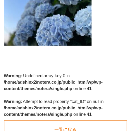
Warning
: Undefined array key 0 in
/home/adshinx2/notera.co.jp/public_html/wp/wp-
content/themes/notera/single.php
on line
41
Warning
: Attempt to read property "cat_ID" on null in
/home/adshinx2/notera.co.jp/public_html/wp/wp-
content/themes/notera/single.php
on line
41
一覧に戻る