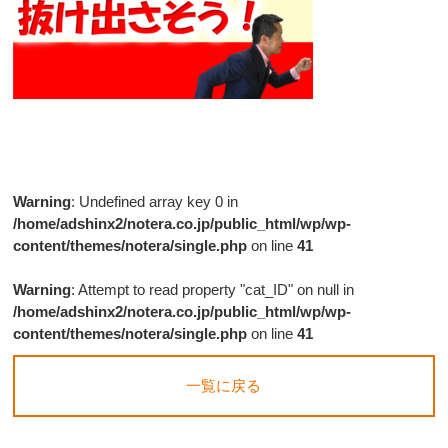
Warning
: Undefined array key 0 in
/home/adshinx2/notera.co.jp/public_html/wp/wp-
content/themes/notera/single.php
on line
41
Warning
: Attempt to read property "cat_ID" on null in
/home/adshinx2/notera.co.jp/public_html/wp/wp-
content/themes/notera/single.php
on line
41
一覧に戻る