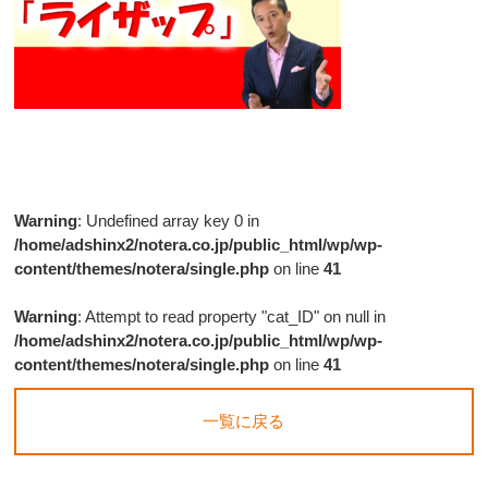
Warning
: Undefined array key 0 in
/home/adshinx2/notera.co.jp/public_html/wp/wp-
content/themes/notera/single.php
on line
41
Warning
: Attempt to read property "cat_ID" on null in
/home/adshinx2/notera.co.jp/public_html/wp/wp-
content/themes/notera/single.php
on line
41
一覧に戻る