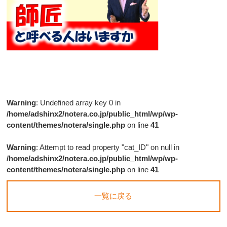
Warning
: Undefined array key 0 in
/home/adshinx2/notera.co.jp/public_html/wp/wp-
content/themes/notera/single.php
on line
41
Warning
: Attempt to read property "cat_ID" on null in
/home/adshinx2/notera.co.jp/public_html/wp/wp-
content/themes/notera/single.php
on line
41
一覧に戻る