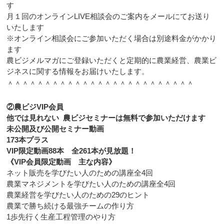
す
月１回のオンラインLIVE相談会のご案内をメールにてお送り
いたします
※オンライン相談会にご参加いただく場合は別途料金がかかり
ます
農ビジメルマガにご登録いただくと定期的に農業経営、農業ビ
ジネスに関する情報をお届けいたします。
＾＾＾＾＾＾＾＾＾＾＾＾＾＾＾＾＾＾＾＾＾＾＾＾＾
②農ビジVIP会員
他では見れない 農ビジセミナーは無料で参加いただけます
未公開及び公開セミナー動画
173本プラス
VIP限定動画88本 全261本が
見放題！
《VIP会員限定動画 主な内容》
ネット販売を学びたい人のための講座全4回
農業マネジメントを学びたい人のための講座全4回
農業経営を学びたい人のための29のヒント
農業で勝ち続ける最強チームの作り方
1歩先行く生産工程管理のやり方