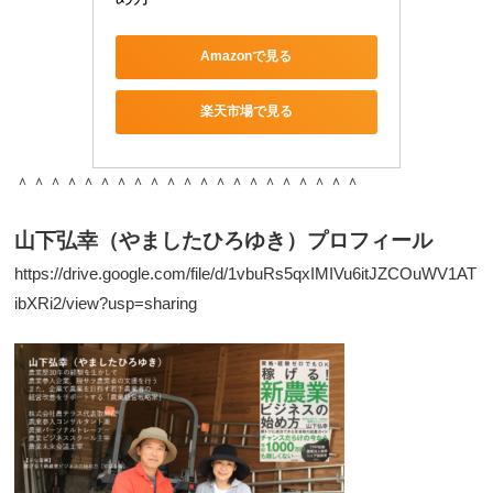
Amazonで見る
楽天市場で見る
＾＾＾＾＾＾＾＾＾＾＾＾＾＾＾＾＾＾＾＾＾
山下弘幸（やましたひろゆき）プロフィール
https://drive.google.com/file/d/1vbuRs5qxIMIVu6itJZCOuWV1AT
ibXRi2/view?usp=sharing