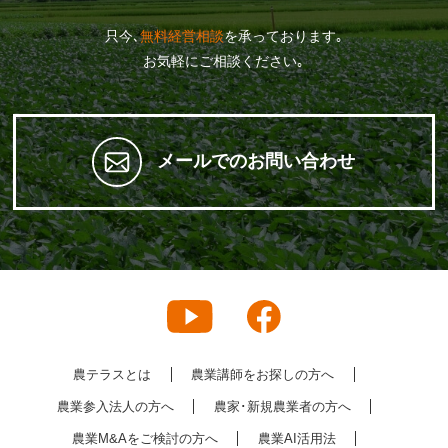
只今､
無料経営相談
を承っております｡
お気軽にご相談ください｡
メールでのお問い合わせ
農テラスとは
農業講師をお探しの方へ
農業参入法人の方へ
農家･新規農業者の方へ
農業M&Aをご検討の方へ
農業AI活用法