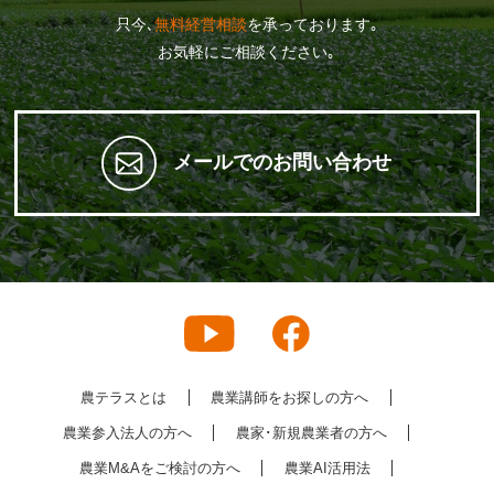
只今､
無料経営相談
を承っております｡
お気軽にご相談ください｡
メールでのお問い合わせ
農テラスとは
農業講師をお探しの方へ
農業参入法人の方へ
農家･新規農業者の方へ
農業M&Aをご検討の方へ
農業AI活用法