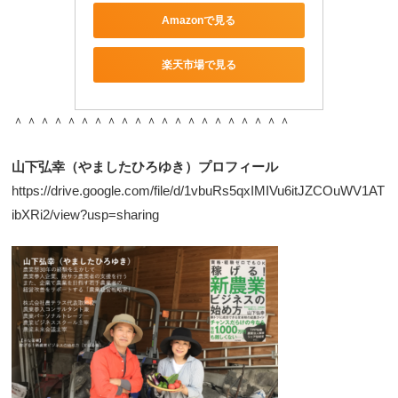
Amazonで見る
楽天市場で見る
＾＾＾＾＾＾＾＾＾＾＾＾＾＾＾＾＾＾＾＾＾
山下弘幸（やましたひろゆき）プロフィール
https://drive.google.com/file/d/1vbuRs5qxIMIVu6itJZCOuWV1AT
ibXRi2/view?usp=sharing