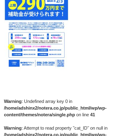
Warning
: Undefined array key 0 in
/home/adshinx2/notera.co.jp/public_html/wp/wp-
content/themes/notera/single.php
on line
41
Warning
: Attempt to read property "cat_ID" on null in
/home/adshinx2/notera.co.jp/public_html/wp/wp-