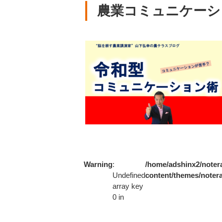
農業コミュニケーシ
Warning
:
/home/adshinx2/notera
Undefined
content/themes/notera
array key
0 in