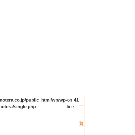
notera.co.jp/public_html/wp/wp-
on
41
一
notera/single.php
line
覧