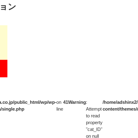
ョン
.co.jp/public_html/wp/wp-
on
41
Warning
:
/home/adshinx2/
/single.php
line
Attempt
content/themes/
to read
property
"cat_ID"
on null