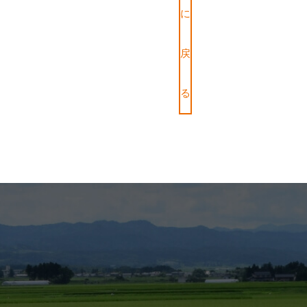
に
戻
る