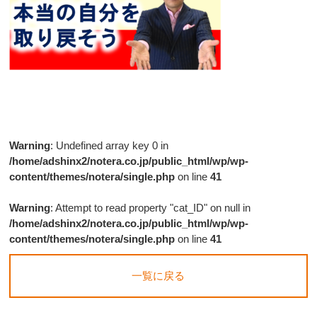
Warning
: Undefined array key 0 in
/home/adshinx2/notera.co.jp/public_html/wp/wp-
content/themes/notera/single.php
on line
41
Warning
: Attempt to read property "cat_ID" on null in
/home/adshinx2/notera.co.jp/public_html/wp/wp-
content/themes/notera/single.php
on line
41
一覧に戻る