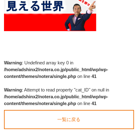
Warning
: Undefined array key 0 in
/home/adshinx2/notera.co.jp/public_html/wp/wp-
content/themes/notera/single.php
on line
41
Warning
: Attempt to read property "cat_ID" on null in
/home/adshinx2/notera.co.jp/public_html/wp/wp-
content/themes/notera/single.php
on line
41
一覧に戻る