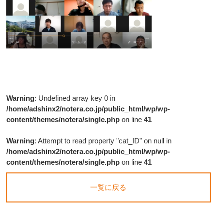
Warning
: Undefined array key 0 in
/home/adshinx2/notera.co.jp/public_html/wp/wp-
content/themes/notera/single.php
on line
41
Warning
: Attempt to read property "cat_ID" on null in
/home/adshinx2/notera.co.jp/public_html/wp/wp-
content/themes/notera/single.php
on line
41
一覧に戻る