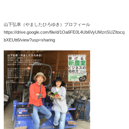
山下弘幸（やましたひろゆき）プロフィール
https://drive.google.com/file/d/1Oa6FE0L4Ub6VyUMznSUZItocq
bXEUtt6/view?usp=sharing