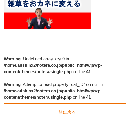
Warning
: Undefined array key 0 in
/home/adshinx2/notera.co.jp/public_html/wp/wp-
content/themes/notera/single.php
on line
41
Warning
: Attempt to read property "cat_ID" on null in
/home/adshinx2/notera.co.jp/public_html/wp/wp-
content/themes/notera/single.php
on line
41
一覧に戻る