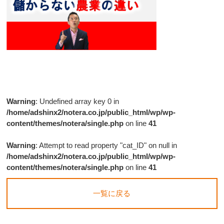
Warning
: Undefined array key 0 in
/home/adshinx2/notera.co.jp/public_html/wp/wp-
content/themes/notera/single.php
on line
41
Warning
: Attempt to read property "cat_ID" on null in
/home/adshinx2/notera.co.jp/public_html/wp/wp-
content/themes/notera/single.php
on line
41
一覧に戻る