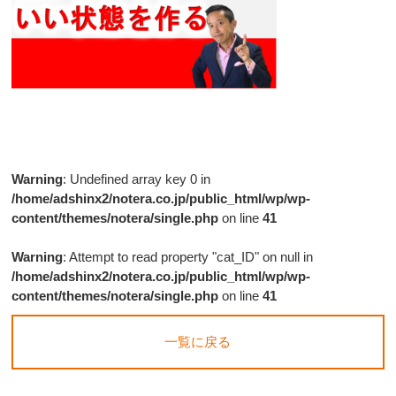
Warning
: Undefined array key 0 in
/home/adshinx2/notera.co.jp/public_html/wp/wp-
content/themes/notera/single.php
on line
41
Warning
: Attempt to read property "cat_ID" on null in
/home/adshinx2/notera.co.jp/public_html/wp/wp-
content/themes/notera/single.php
on line
41
一覧に戻る