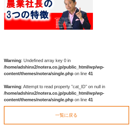
Warning
: Undefined array key 0 in
/home/adshinx2/notera.co.jp/public_html/wp/wp-
content/themes/notera/single.php
on line
41
Warning
: Attempt to read property "cat_ID" on null in
/home/adshinx2/notera.co.jp/public_html/wp/wp-
content/themes/notera/single.php
on line
41
一覧に戻る