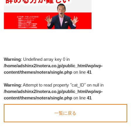
Warning
: Undefined array key 0 in
/home/adshinx2/notera.co.jp/public_html/wp/wp-
content/themes/notera/single.php
on line
41
Warning
: Attempt to read property "cat_ID" on null in
/home/adshinx2/notera.co.jp/public_html/wp/wp-
content/themes/notera/single.php
on line
41
一覧に戻る