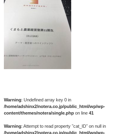
Warning
: Undefined array key 0 in
/home/adshinx2/notera.co.jp/public_html/wp/wp-
content/themes/notera/single.php
on line
41
Warning
: Attempt to read property "cat_ID" on null in
/home/adshinx2/notera.co.jp/public_html/wp/wp-