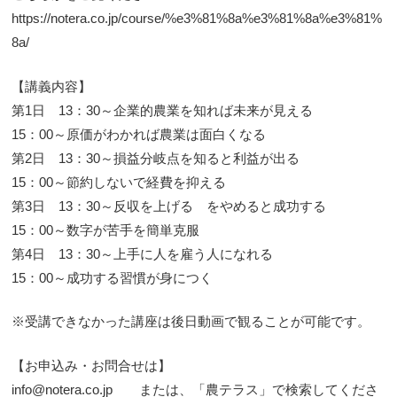
https://notera.co.jp/course/%e3%81%8a%e3%81%8a%e3%81%
8a/
【講義内容】
第1日 13：30～企業的農業を知れば未来が見える
15：00～原価がわかれば農業は面白くなる
第2日 13：30～損益分岐点を知ると利益が出る
15：00～節約しないで経費を抑える
第3日 13：30～反収を上げる をやめると成功する
15：00～数字が苦手を簡単克服
第4日 13：30～上手に人を雇う人になれる
15：00～成功する習慣が身につく
※受講できなかった講座は後日動画で観ることが可能です。
【お申込み・お問合せは】
info@notera.co.jp または、「農テラス」で検索してくださ