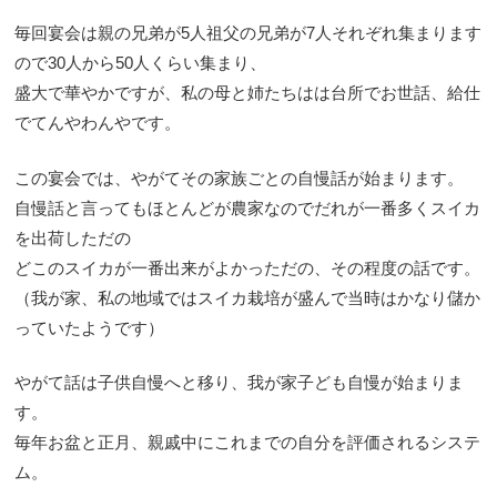
毎回宴会は親の兄弟が5人祖父の兄弟が7人それぞれ集まります
ので30人から50人くらい集まり、
盛大で華やかですが、私の母と姉たちはは台所でお世話、給仕
でてんやわんやです。
この宴会では、やがてその家族ごとの自慢話が始まります。
自慢話と言ってもほとんどが農家なのでだれが一番多くスイカ
を出荷しただの
どこのスイカが一番出来がよかっただの、その程度の話です。
（我が家、私の地域ではスイカ栽培が盛んで当時はかなり儲か
っていたようです）
やがて話は子供自慢へと移り、我が家子ども自慢が始まりま
す。
毎年お盆と正月、親戚中にこれまでの自分を評価されるシステ
ム。