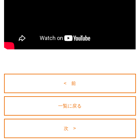
< 前
一覧に戻る
次 >