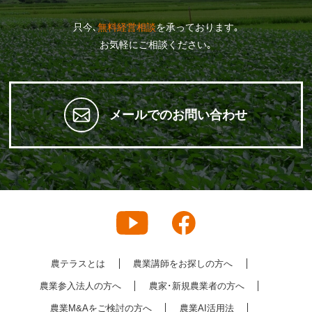
只今､
無料経営相談
を承っております｡
お気軽にご相談ください｡
メールでのお問い合わせ
農テラスとは
農業講師をお探しの方へ
農業参入法人の方へ
農家･新規農業者の方へ
農業M&Aをご検討の方へ
農業AI活用法