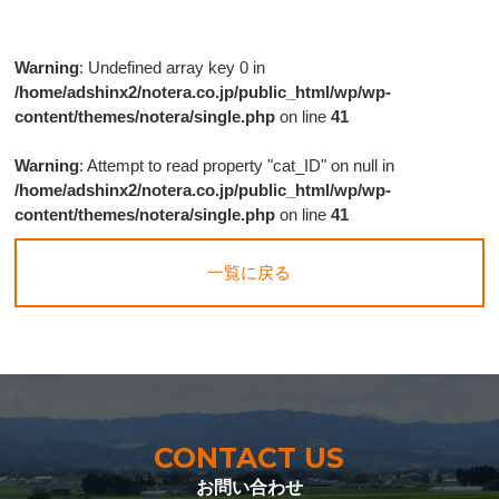
Warning
: Undefined array key 0 in
/home/adshinx2/notera.co.jp/public_html/wp/wp-
content/themes/notera/single.php
on line
41
Warning
: Attempt to read property "cat_ID" on null in
/home/adshinx2/notera.co.jp/public_html/wp/wp-
content/themes/notera/single.php
on line
41
一覧に戻る
CONTACT US
お問い合わせ