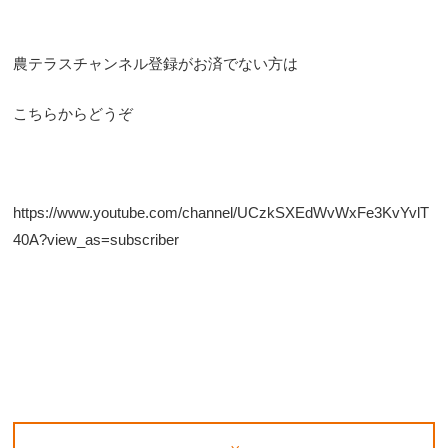
農テラスチャンネル登録がお済でない方は
こちらからどうぞ
https://www.youtube.com/channel/UCzkSXEdWvWxFe3KvYvlT
40A?view_as=subscriber