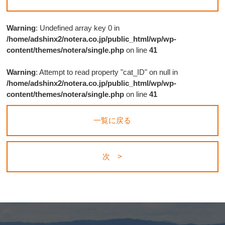
Warning
: Undefined array key 0 in
/home/adshinx2/notera.co.jp/public_html/wp/wp-
content/themes/notera/single.php
on line
41
Warning
: Attempt to read property "cat_ID" on null in
/home/adshinx2/notera.co.jp/public_html/wp/wp-
content/themes/notera/single.php
on line
41
一覧に戻る
次 >